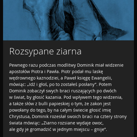
Rozsypane ziarna
Pewnego razu podczas modlitwy Dominik miał widzenie
apostołów Piotra i Pawła. Piotr podał mu laskę
wędrownego kaznodziei, a Paweł księgę Ewangelii,
mówiąc: „Idź i głoś, po to zostałeś posłany”. Potem
Dominik zobaczył swych braci ruszających po dwóch
w świat, by głosić kazania. Pod wpływem tego widzenia,
a także słów z bulli papieskiej o tym, że zakon jest
powołany do tego, by na całym świecie głosić imię
Chrystusa, Dominik rozesłał swoich braci na cztery strony
świata mówiąc: „Ziarno rozsiane wydaje owoc,
ale gdy je gromadzić w jednym miejscu – gnije”.