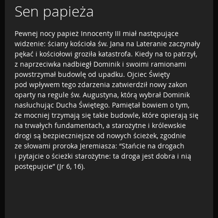
Sen papieża
Pewnej nocy papież Innocenty III miał następujące
widzenie: ściany kościoła św. Jana na Lateranie zaczynały
pękać i kościołowi groziła katastrofa. Kiedy na to patrzył,
z naprzeciwka nadbiegł Dominik i swoimi ramionami
powstrzymał budowlę od upadku. Ojciec Święty
pod wpływem tego zdarzenia zatwierdził nowy zakon
oparty na regule św. Augustyna, którą wybrał Dominik
nasłuchując Ducha Świętego. Pamiętał bowiem o tym,
że mocniej trzymają się takie budowle, które opierają się
na trwałych fundamentach, a starożytne i królewskie
drogi są bezpieczniejsze od nowych ścieżek, zgodnie
ze słowami proroka Jeremiasza: “Stańcie na drogach
i pytajcie o ścieżki starożytne: ta droga jest dobra i nią
postępujcie” (Jr 6, 16).