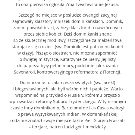
to ona pierwsza ogłosiła Zmartwychwstanie Jezusa.
Szczególne miejsce w posłudze ewangelizacyjnej
zajmowały klasztory mniszek dominikańskich. Dominik,
zanim powołał braci, założył klasztor dla nawróconych
przez siebie kobiet. Dziś dominikanki znane
są ze skutecznej modlitwy, szczególnie za małżeństwa
starające się o dzieci (św. Dominik jest patronem kobiet
w ciąży). Pisząc o siostrach, nie można zapomnieć
o świętej mistyczce, Katarzynie ze Sieny. Jej listy
do papieża były pełne mocy, podobnie jak kazania
Savonaroli, kontrowersyjnego reformatora z Florencji.
Dominikanie to cała rzesza świętych (św. Jacek!)
i błogosławionych, ale byli wśród nich i papieże. Warto
wspomnieć na przykład o Piusie V, któremu przyszło
wprowadzać reformy Soboru Trydenckiego. W tym samym
czasie inny dominikanin, Bartolomé de Las Casas walczył
o prawa wyzyskiwanych Indian. W dominikańskiej
rodzinie znalazł swoje miejsce także Pier Giorgio Frassati
– tercjarz, patron ludzi gór i młodzieży.