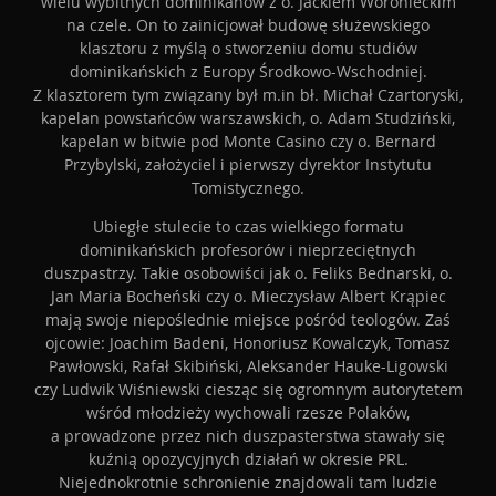
wielu wybitnych dominikanów z o. Jackiem Woronieckim
na czele. On to zainicjował budowę służewskiego
klasztoru z myślą o stworzeniu domu studiów
dominikańskich z Europy Środkowo-Wschodniej.
Z klasztorem tym związany był m.in bł. Michał Czartoryski,
kapelan powstańców warszawskich, o. Adam Studziński,
kapelan w bitwie pod Monte Casino czy o. Bernard
Przybylski, założyciel i pierwszy dyrektor Instytutu
Tomistycznego.
Ubiegłe stulecie to czas wielkiego formatu
dominikańskich profesorów i nieprzeciętnych
duszpastrzy. Takie osobowiści jak o. Feliks Bednarski, o.
Jan Maria Bocheński czy o. Mieczysław Albert Krąpiec
mają swoje niepoślednie miejsce pośród teologów. Zaś
ojcowie: Joachim Badeni, Honoriusz Kowalczyk, Tomasz
Pawłowski, Rafał Skibiński, Aleksander Hauke-Ligowski
czy Ludwik Wiśniewski ciesząc się ogromnym autorytetem
wśród młodzieży wychowali rzesze Polaków,
a prowadzone przez nich duszpasterstwa stawały się
kuźnią opozycyjnych działań w okresie PRL.
Niejednokrotnie schronienie znajdowali tam ludzie