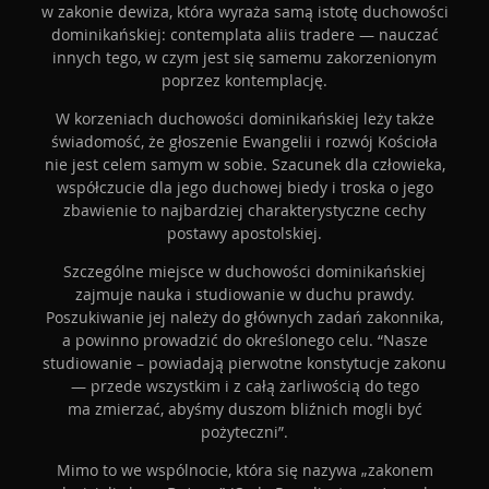
w zakonie dewiza, która wyraża samą istotę duchowości
dominikańskiej: contemplata aliis tradere — nauczać
innych tego, w czym jest się samemu zakorzenionym
poprzez kontemplację.
W korzeniach duchowości dominikańskiej leży także
świadomość, że głoszenie Ewangelii i rozwój Kościoła
nie jest celem samym w sobie. Szacunek dla człowieka,
współczucie dla jego duchowej biedy i troska o jego
zbawienie to najbardziej charakterystyczne cechy
postawy apostolskiej.
Szczególne miejsce w duchowości dominikańskiej
zajmuje nauka i studiowanie w duchu prawdy.
Poszukiwanie jej należy do głównych zadań zakonnika,
a powinno prowadzić do określonego celu. “Nasze
studiowanie – powiadają pierwotne konstytucje zakonu
— przede wszystkim i z całą żarliwością do tego
ma zmierzać, abyśmy duszom bliźnich mogli być
pożyteczni”.
Mimo to we wspólnocie, która się nazywa „zakonem