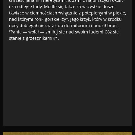
chrześcijanami i heretykami, ludźmi z najbliższych okolic
i za odległe ludy. Modlił się także za wszystkie dusze
tkwiące w ciemnościach “włącznie z potępionymi w piekle,
nad którymi ronił gorzkie łzy”. Jego krzyk, który w środku
nocy dobiegał nieraz aż do dormitorium i budził braci.
“Panie — wołał — zmiłuj się nad swoim ludem! Cóż się
stanie z grzesznikami?!” .